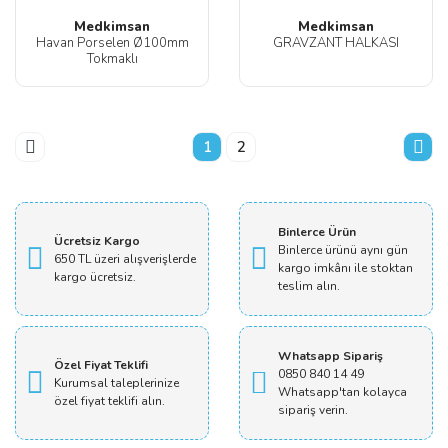
Medkimsan
Medkimsan
Havan Porselen Ø100mm
GRAVZANT HALKASI
Tokmaklı
1
2
Binlerce Ürün
Ücretsiz Kargo
Binlerce ürünü aynı gün
650 TL üzeri alışverişlerde
kargo imkânı ile stoktan
kargo ücretsiz.
teslim alın.
Whatsapp Sipariş
Özel Fiyat Teklifi
0850 840 14 49
Kurumsal taleplerinize
Whatsapp'tan kolayca
özel fiyat teklifi alın.
sipariş verin.