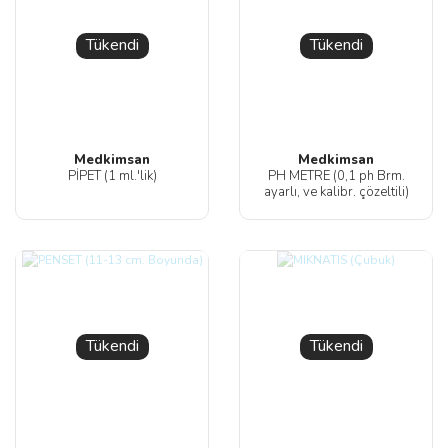
Tükendi
Tükendi
Medkimsan
Medkimsan
PİPET (1 ml.'lik)
PH METRE (0,1 ph Brm.
ayarlı, ve kalibr. çözeltili)
Tükendi
Tükendi