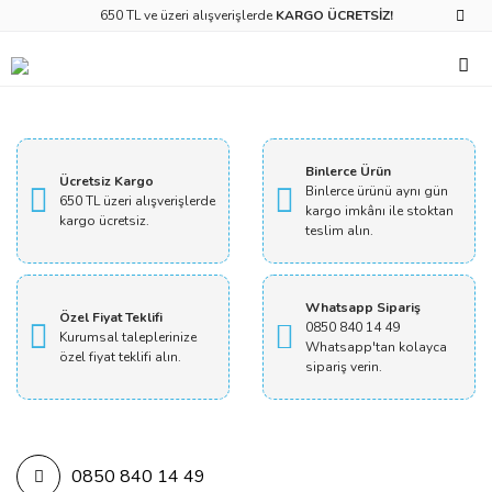
650 TL ve üzeri alışverişlerde
KARGO ÜCRETSİZ!
Binlerce Ürün
Ücretsiz Kargo
Binlerce ürünü aynı gün
650 TL üzeri alışverişlerde
kargo imkânı ile stoktan
kargo ücretsiz.
teslim alın.
Whatsapp Sipariş
Özel Fiyat Teklifi
0850 840 14 49
Kurumsal taleplerinize
Whatsapp'tan kolayca
özel fiyat teklifi alın.
sipariş verin.
0850 840 14 49