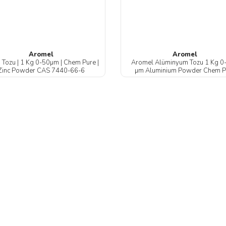
Aromel
Aromel
 Tozu | 1 Kg 0-50µm | Chem Pure |
Aromel Alüminyum Tozu 1 Kg 0
Zinc Powder CAS 7440-66-6
µm Aluminium Powder Chem P