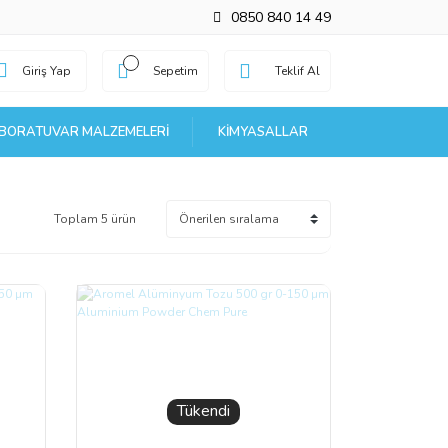
0850 840 14 49
Giriş Yap
Sepetim
Teklif Al
BORATUVAR MALZEMELERI
KIMYASALLAR
Toplam 5 ürün
Tükendi