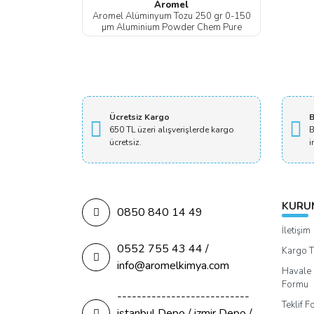
Aromel
Aromel Alüminyum Tozu 250 gr 0-150
µm Aluminium Powder Chem Pure
Ücretsiz Kargo
B
650 TL üzeri alışverişlerde kargo
B
ücretsiz.
i
KURU
0850 840 14 49
İletişim
0552 755 43 44 /
Kargo T
info@aromelkimya.com
Havale 
Formu
---------------------------
Teklif 
istanbul Depo / izmir Depo /