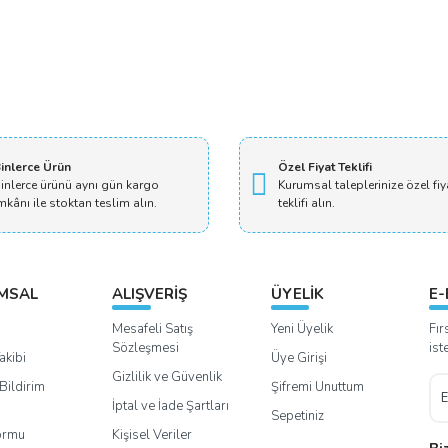
inlerce Ürün
Özel Fiyat Teklifi
inlerce ürünü aynı gün kargo
Kurumsal taleplerinize özel fiy
mkânı ile stoktan teslim alın.
teklifi alın.
MSAL
ALIŞVERİŞ
ÜYELİK
E-
Mesafeli Satış
Yeni Üyelik
Fır
Sözleşmesi
ist
akibi
Üye Girişi
Gizlilik ve Güvenlik
Bildirim
Şifremi Unuttum
İptal ve İade Şartları
Sepetiniz
Formu
Kişisel Veriler