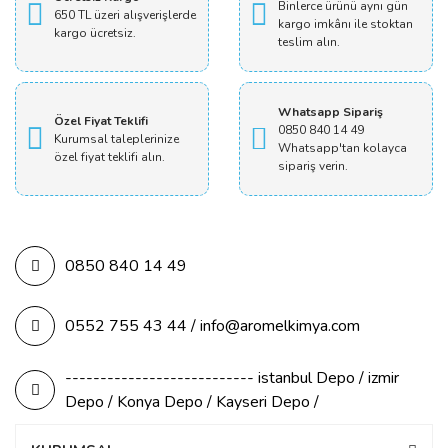
Binlerce ürünü aynı gün
650 TL üzeri alışverişlerde
kargo imkânı ile stoktan
kargo ücretsiz.
teslim alın.
Whatsapp Sipariş
Özel Fiyat Teklifi
0850 840 14 49
Kurumsal taleplerinize
Whatsapp'tan kolayca
özel fiyat teklifi alın.
sipariş verin.
0850 840 14 49
0552 755 43 44 / info@aromelkimya.com
--------------------------- istanbul Depo / izmir
Depo / Konya Depo / Kayseri Depo /