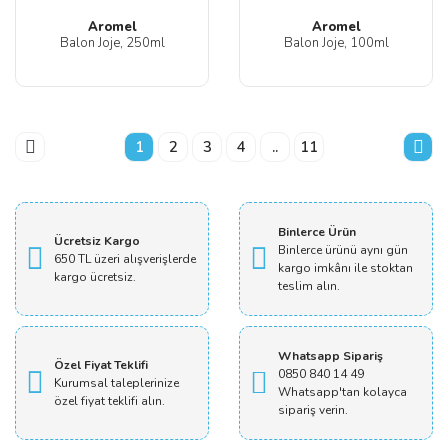
Aromel
Aromel
Balon Joje, 250ml
Balon Joje, 100ml
1
2
3
4
..
11
Binlerce Ürün
Ücretsiz Kargo
Binlerce ürünü aynı gün
650 TL üzeri alışverişlerde
kargo imkânı ile stoktan
kargo ücretsiz.
teslim alın.
Whatsapp Sipariş
Özel Fiyat Teklifi
0850 840 14 49
Kurumsal taleplerinize
Whatsapp'tan kolayca
özel fiyat teklifi alın.
sipariş verin.