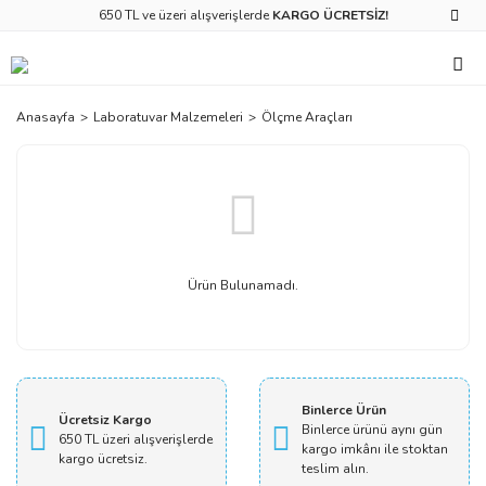
650 TL ve üzeri alışverişlerde
KARGO ÜCRETSİZ!
Anasayfa
Laboratuvar Malzemeleri
Ölçme Araçları
Ürün Bulunamadı.
Binlerce Ürün
Ücretsiz Kargo
Binlerce ürünü aynı gün
650 TL üzeri alışverişlerde
kargo imkânı ile stoktan
kargo ücretsiz.
teslim alın.