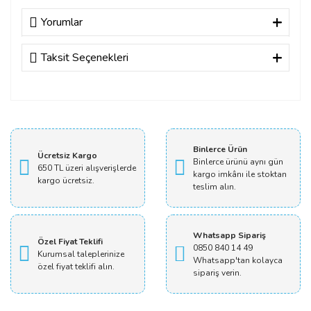
Yorumlar
Taksit Seçenekleri
Bu ürüne ilk yorumu siz yapın!
Yorum Yaz
Binlerce Ürün
Ücretsiz Kargo
Binlerce ürünü aynı gün
650 TL üzeri alışverişlerde
kargo imkânı ile stoktan
kargo ücretsiz.
teslim alın.
Whatsapp Sipariş
Özel Fiyat Teklifi
0850 840 14 49
Kurumsal taleplerinize
Whatsapp'tan kolayca
özel fiyat teklifi alın.
sipariş verin.