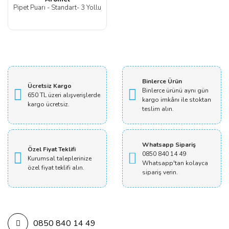
Pipet Puarı - Standart- 3 Yollu
Binlerce Ürün
Ücretsiz Kargo
Binlerce ürünü aynı gün
650 TL üzeri alışverişlerde
kargo imkânı ile stoktan
kargo ücretsiz.
teslim alın.
Whatsapp Sipariş
Özel Fiyat Teklifi
0850 840 14 49
Kurumsal taleplerinize
Whatsapp'tan kolayca
özel fiyat teklifi alın.
sipariş verin.
0850 840 14 49