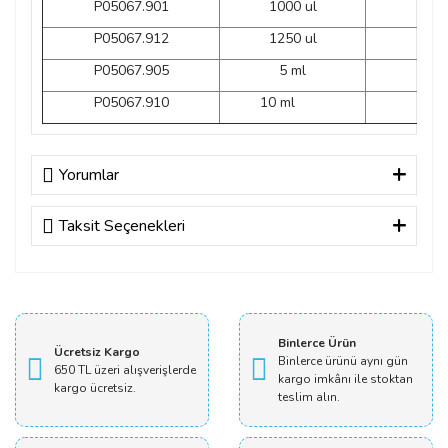
P05067.901
1000 ul
M
P05067.912
1250 ul
Şe
P05067.905
5 ml
Şe
P05067.910
10 ml
Şe
Yorumlar
Taksit Seçenekleri
Bu ürüne ilk yorumu siz yapın!
Yorum Yaz
Binlerce Ürün
Ücretsiz Kargo
Binlerce ürünü aynı gün
650 TL üzeri alışverişlerde
kargo imkânı ile stoktan
kargo ücretsiz.
teslim alın.