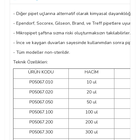
- Diğer pipet uçlarına alternatif olarak kimyasal dayanıklılığı yük
- Ependorf, Socorex, Gilseon, Brand, ve Treff pipetlere uyumlud
- Mikropipet şaftına sızma riski oluşturmaksızın takılabilirler.
- İnce ve kaygan duvarları sayesinde kullanımdan sonra pipet 
- Tüm modeller non-sterildir.
Teknik Özellikleri:
ÜRÜN KODU
HACİM
R
P05067.010
10 ul
Şe
P05067.020
20 ul
Şe
P05067.050
50 ul
Şe
P05067.100
100 ul
Şe
P05067.200
200 ul
S
P05067.300
300 ul
Şe