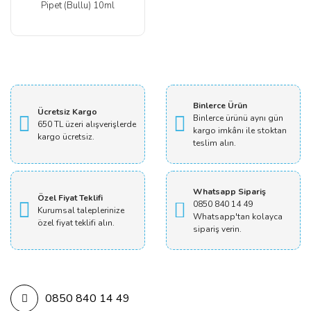
Pipet (Bullu) 10ml
Binlerce Ürün
Ücretsiz Kargo
Binlerce ürünü aynı gün
650 TL üzeri alışverişlerde
kargo imkânı ile stoktan
kargo ücretsiz.
teslim alın.
Whatsapp Sipariş
Özel Fiyat Teklifi
0850 840 14 49
Kurumsal taleplerinize
Whatsapp'tan kolayca
özel fiyat teklifi alın.
sipariş verin.
0850 840 14 49