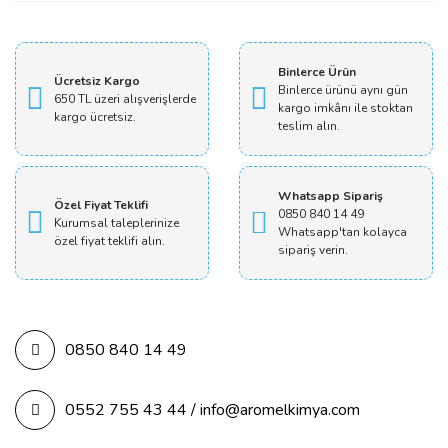
Yorum Yaz
Binlerce Ürün
Ücretsiz Kargo
Binlerce ürünü aynı gün
650 TL üzeri alışverişlerde
kargo imkânı ile stoktan
kargo ücretsiz.
teslim alın.
Whatsapp Sipariş
Özel Fiyat Teklifi
0850 840 14 49
Kurumsal taleplerinize
Whatsapp'tan kolayca
özel fiyat teklifi alın.
sipariş verin.
0850 840 14 49
0552 755 43 44 / info@aromelkimya.com