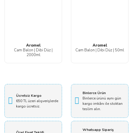
Aromel
Aromel
Cam Balon | Dibi Düz |
Cam Balon | Dibi Düz | 50ml
2000ml
Binlerce Ürün
Ücretsiz Kargo
Binlerce ürünü aynı gün
650 TL üzeri alışverişlerde
kargo imkânı ile stoktan
kargo ücretsiz.
teslim alın.
Whatsapp Sipariş
Özel Fiyat Teklifi