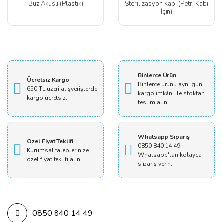
Buz Aküsü (Plastik)
Sterilizasyon Kabı (Petri Kabı
İçin)
Binlerce Ürün
Ücretsiz Kargo
Binlerce ürünü aynı gün
650 TL üzeri alışverişlerde
kargo imkânı ile stoktan
kargo ücretsiz.
teslim alın.
Whatsapp Sipariş
Özel Fiyat Teklifi
0850 840 14 49
Kurumsal taleplerinize
Whatsapp'tan kolayca
özel fiyat teklifi alın.
sipariş verin.
0850 840 14 49