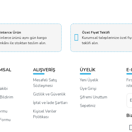
inlerce Ürün
Özel Fiyat Teklifi
inlerce ürünü aynı gün kargo
Kurumsal taleplerinize özel fiy
mkânı ile stoktan teslim alın.
teklifi alın.
MSAL
ALIŞVERİŞ
ÜYELİK
E-
Mesafeli Satış
Yeni Üyelik
Fır
Sözleşmesi
ist
akibi
Üye Girişi
Gizlilik ve Güvenlik
Bildirim
Şifremi Unuttum
İptal ve İade Şartları
Sepetiniz
Formu
Kişisel Veriler
Bi
Politikası
m Formu