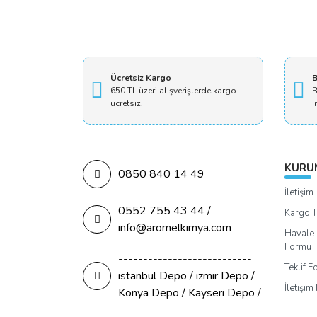
Ücretsiz Kargo
B
650 TL üzeri alışverişlerde kargo
B
ücretsiz.
i
KURU
0850 840 14 49
İletişim
0552 755 43 44 /
Kargo T
info@aromelkimya.com
Havale 
Formu
---------------------------
Teklif 
istanbul Depo / izmir Depo /
İletişi
Konya Depo / Kayseri Depo /