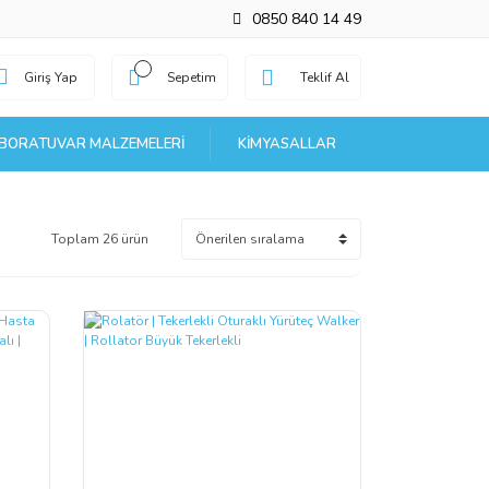
0850 840 14 49
Giriş Yap
Sepetim
Teklif Al
BORATUVAR MALZEMELERI
KIMYASALLAR
Toplam 26 ürün