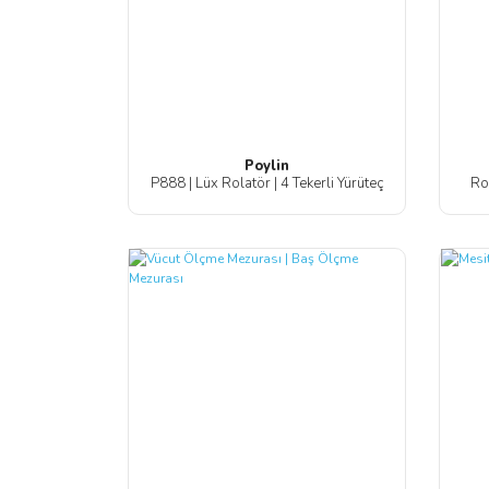
Poylin
P888 | Lüx Rolatör | 4 Tekerli Yürüteç
Rol