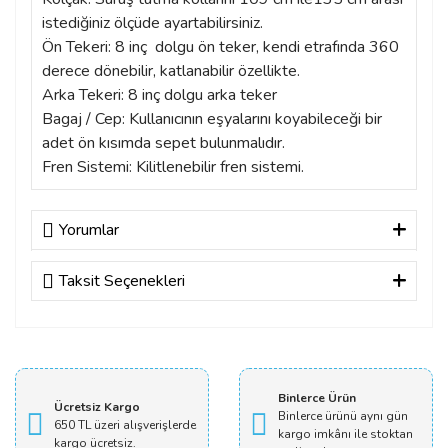
istediğiniz ölçüde ayartabilirsiniz.
Ön Tekeri: 8 inç dolgu ön teker, kendi etrafında 360
derece dönebilir, katlanabilir özellikte.
Arka Tekeri: 8 inç dolgu arka teker
Bagaj / Cep: Kullanıcının eşyalarını koyabileceği bir
adet ön kısımda sepet bulunmalıdır.
Fren Sistemi: Kilitlenebilir fren sistemi.
Yorumlar
Taksit Seçenekleri
Bu ürüne ilk yorumu siz yapın!
Yorum Yaz
Binlerce Ürün
Ücretsiz Kargo
Binlerce ürünü aynı gün
650 TL üzeri alışverişlerde
kargo imkânı ile stoktan
kargo ücretsiz.