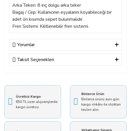
Arka Tekeri: 8 inç dolgu arka teker
Bagaj / Cep: Kullanıcının eşyalarını koyabileceği bir
adet ön kısımda sepet bulunmalıdır.
Fren Sistemi: Kilitlenebilir fren sistemi.
Yorumlar
Taksit Seçenekleri
Bu ürüne ilk yorumu siz yapın!
Yorum Yaz
Binlerce Ürün
Ücretsiz Kargo
Binlerce ürünü aynı gün
650 TL üzeri alışverişlerde
kargo imkânı ile stoktan
kargo ücretsiz.
teslim alın.
Whatsapp Sipariş