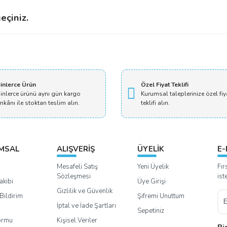
eçiniz.
arçasına sıcak daldırma galvaniz kaplamış olur muyum?
inlerce Ürün
Özel Fiyat Teklifi
inlerce ürünü aynı gün kargo
Kurumsal taleplerinize özel fiy
mkânı ile stoktan teslim alın.
teklifi alın.
MSAL
ALIŞVERİŞ
ÜYELİK
E-
Mesafeli Satış
Yeni Üyelik
Fır
Sözleşmesi
ist
akibi
Üye Girişi
Gizlilik ve Güvenlik
Bildirim
Şifremi Unuttum
İptal ve İade Şartları
Sepetiniz
Formu
Kişisel Veriler