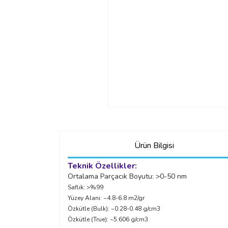
Ürün Bilgisi
Teknik Özellikler:
Ortalama Parçacık Boyutu: >0-50 nm
Saflık: >%99
Yüzey Alanı: ~4.8-6.8 m2/gr
Özkütle (Bulk): ~0.28-0.48 g/cm3
Özkütle (True): ~5.606 g/cm3