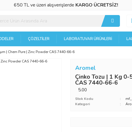
650 TL ve üzeri alışverişlerde
KARGO ÜCRETSİZ!
DELER
ÇÖZELTILER
LABORATUVAR ÜRÜNLERI
LA
0µm | Chem Pure | Zinc Powder CAS 7440-66-6
Aromel
Çinko Tozu | 1 Kg 0
CAS 7440-66-6
5.00
Stok Kodu
mf
Kategori
Aro