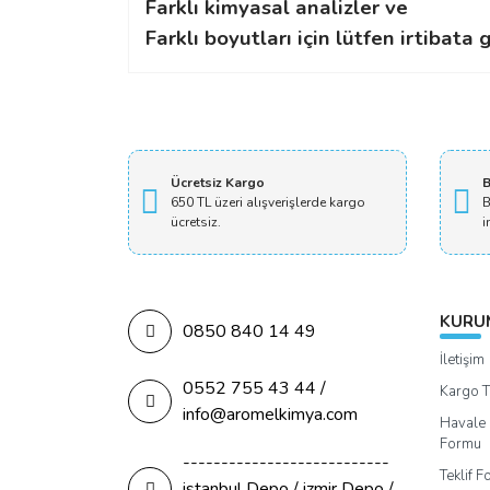
Farklı kimyasal analizler ve
Farklı boyutları için lütfen irtibata g
Galvaniz
Merhaba bunu eriterek inşaat demiri p
Ücretsiz Kargo
B
650 TL üzeri alışverişlerde kargo
B
ücretsiz.
Erkan Denizci | 19/08/2023
i
Yorum Yaz
KURU
0850 840 14 49
İletişim
0552 755 43 44 /
Kargo T
info@aromelkimya.com
Havale 
Formu
---------------------------
Teklif 
istanbul Depo / izmir Depo /