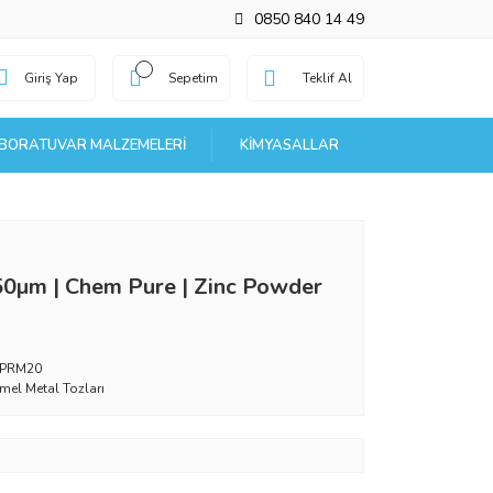
0850 840 14 49
Giriş Yap
Sepetim
Teklif Al
BORATUVAR MALZEMELERI
KIMYASALLAR
-50µm | Chem Pure | Zinc Powder
_PRM20
mel Metal Tozları