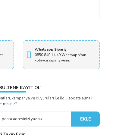
Whatsapp Sipariş
at
0850 840 14 49 Whatsapp'tan
kolayca sipariş verin.
BÜLTENE KAYIT OL!
satları, kampanya ve duyuruları ile ilgili eposta almak
er misiniz?
EKLE
zi Takip Edin