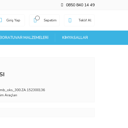
0850 840 14 49
Giriş Yap
Sepetim
Teklif Al
BORATUVAR MALZEMELERI
KIMYASALLAR
SI
mb_oks_300.ZA.152300136
tim Araçları