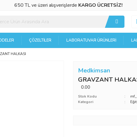
650 TL ve üzeri alışverişlerde
KARGO ÜCRETSİZ!
DELER
ÇÖZELTILER
LABORATUVAR ÜRÜNLERI
LA
ZANT HALKASI
Medkimsan
GRAVZANT HALKA
0.00
Stok Kodu
mf_
Kategori
Eği