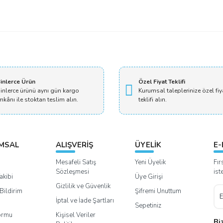
Bu ürüne ilk yorumu siz yapın!
Yorum Yaz
inlerce Ürün
Özel Fiyat Teklifi
inlerce ürünü aynı gün kargo
Kurumsal taleplerinize özel fiy
mkânı ile stoktan teslim alın.
teklifi alın.
MSAL
ALIŞVERİŞ
ÜYELİK
E-
Mesafeli Satış
Yeni Üyelik
Fır
Sözleşmesi
ist
akibi
Üye Girişi
Gizlilik ve Güvenlik
Bildirim
Şifremi Unuttum
İptal ve İade Şartları
Sepetiniz
Formu
Kişisel Veriler
Bi