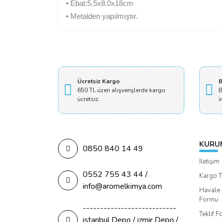
• Ebat:5.5x8.0x18cm
• Metalden yapılmıştır.
Ücretsiz Kargo
B
650 TL üzeri alışverişlerde kargo
B
ücretsiz.
i
KURU
0850 840 14 49
İletişim
0552 755 43 44 /
Kargo T
info@aromelkimya.com
Havale 
Formu
---------------------------
Teklif 
istanbul Depo / izmir Depo /