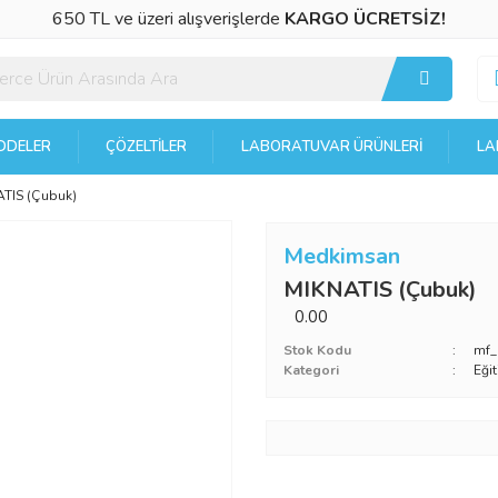
650 TL ve üzeri alışverişlerde
KARGO ÜCRETSİZ!
DELER
ÇÖZELTILER
LABORATUVAR ÜRÜNLERI
LA
TIS (Çubuk)
Medkimsan
MIKNATIS (Çubuk)
0.00
Stok Kodu
mf_
Kategori
Eği