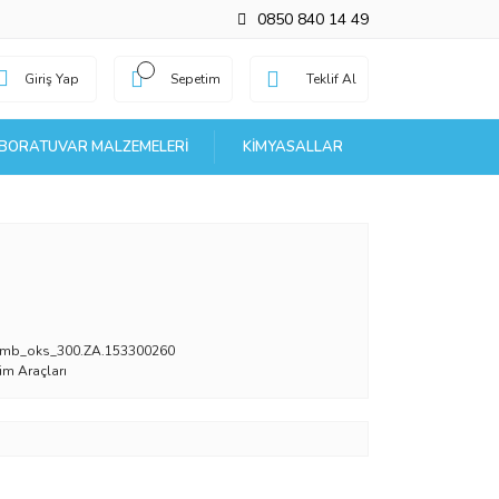
0850 840 14 49
Giriş Yap
Sepetim
Teklif Al
BORATUVAR MALZEMELERI
KIMYASALLAR
mb_oks_300.ZA.153300260
tim Araçları