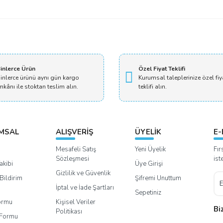
inlerce Ürün
Özel Fiyat Teklifi
inlerce ürünü aynı gün kargo
Kurumsal taleplerinize özel fiy
mkânı ile stoktan teslim alın.
teklifi alın.
MSAL
ALIŞVERİŞ
ÜYELİK
E-
Mesafeli Satış
Yeni Üyelik
Fır
Sözleşmesi
ist
akibi
Üye Girişi
Gizlilik ve Güvenlik
Bildirim
Şifremi Unuttum
İptal ve İade Şartları
Sepetiniz
Formu
Kişisel Veriler
Bi
Politikası
m Formu