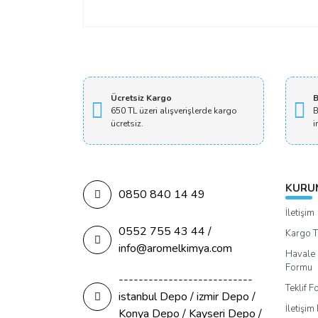
Ücretsiz Kargo
B
650 TL üzeri alışverişlerde kargo
B
ücretsiz.
i
KURU
0850 840 14 49
İletişim
0552 755 43 44 /
Kargo T
info@aromelkimya.com
Havale 
Formu
---------------------------
Teklif 
istanbul Depo / izmir Depo /
İletişi
Konya Depo / Kayseri Depo /