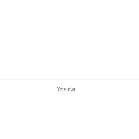
Yorumlar
Bu ürüne ilk yorumu siz yapın!
Yorum Yaz