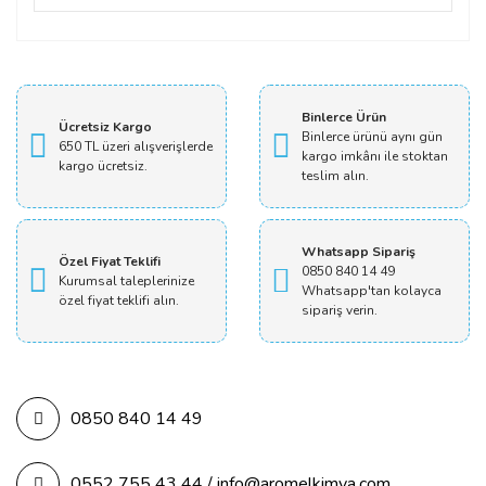
Bu ürüne ilk yorumu siz yapın!
Yorum Yaz
Binlerce Ürün
Ücretsiz Kargo
Binlerce ürünü aynı gün
650 TL üzeri alışverişlerde
kargo imkânı ile stoktan
kargo ücretsiz.
teslim alın.
Whatsapp Sipariş
Özel Fiyat Teklifi
0850 840 14 49
Kurumsal taleplerinize
Whatsapp'tan kolayca
özel fiyat teklifi alın.
sipariş verin.
0850 840 14 49
0552 755 43 44 / info@aromelkimya.com