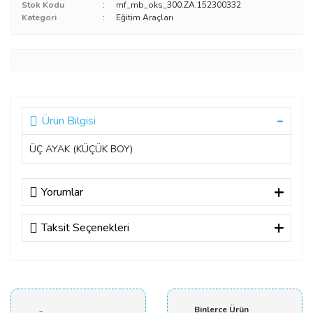
Stok Kodu
mf_mb_oks_300.ZA.152300332
Kategori
Eğitim Araçları
Ürün Bilgisi
ÜÇ AYAK (KÜÇÜK BOY)
Yorumlar
Taksit Seçenekleri
Bu ürüne ilk yorumu siz yapın!
Yorum Yaz
Binlerce Ürün