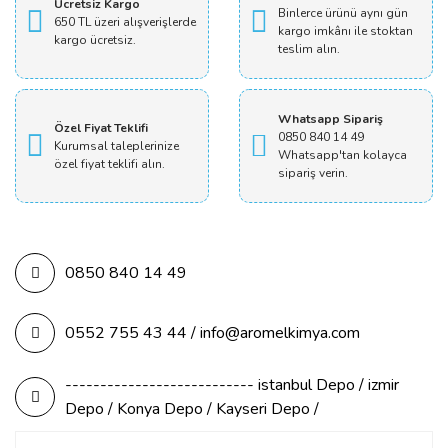
Ücretsiz Kargo
Binlerce ürünü aynı gün
650 TL üzeri alışverişlerde
kargo imkânı ile stoktan
kargo ücretsiz.
teslim alın.
Whatsapp Sipariş
Özel Fiyat Teklifi
0850 840 14 49
Kurumsal taleplerinize
Whatsapp'tan kolayca
özel fiyat teklifi alın.
sipariş verin.
0850 840 14 49
0552 755 43 44 / info@aromelkimya.com
--------------------------- istanbul Depo / izmir
Depo / Konya Depo / Kayseri Depo /