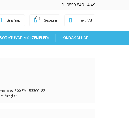
0850 840 14 49
Giriş Yap
Sepetim
Teklif Al
BORATUVAR MALZEMELERI
KIMYASALLAR
mb_oks_300.ZA.153300182
tim Araçları