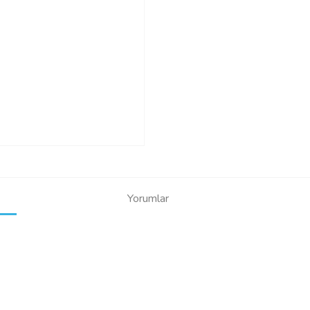
Yorumlar
Bu ürüne ilk yorumu siz yapın!
Yorum Yaz