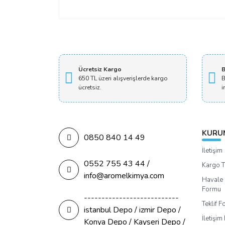
Ücretsiz Kargo
B
650 TL üzeri alışverişlerde kargo
B
ücretsiz.
i
KURU
0850 840 14 49
İletişim
0552 755 43 44 /
Kargo T
info@aromelkimya.com
Havale 
Formu
---------------------------
Teklif 
istanbul Depo / izmir Depo /
İletişi
Konya Depo / Kayseri Depo /