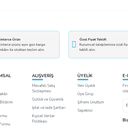
inlerce Ürün
Özel Fiyat Teklifi
inlerce ürünü aynı gün kargo
Kurumsal taleplerinize özel fiy
mkânı ile stoktan teslim alın.
teklifi alın.
MSAL
ALIŞVERİŞ
ÜYELİK
E-
Mesafeli Satış
Yeni Üyelik
Fır
Sözleşmesi
ist
akibi
Üye Girişi
Gizlilik ve Güvenlik
Bildirim
Şifremi Unuttum
İptal ve İade Şartları
Sepetiniz
Formu
Kişisel Veriler
Bi
Politikası
m Formu