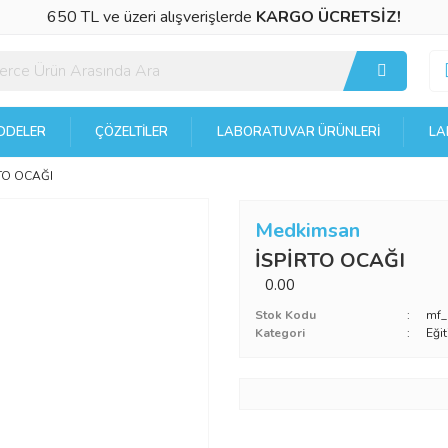
650 TL ve üzeri alışverişlerde
KARGO ÜCRETSİZ!
DELER
ÇÖZELTILER
LABORATUVAR ÜRÜNLERI
LA
RTO OCAĞI
Medkimsan
İSPİRTO OCAĞI
0.00
Stok Kodu
mf_
Kategori
Eği