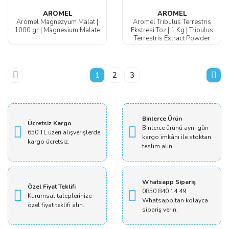
AROMEL
AROMEL
Aromel Magnezyum Malat |
Aromel Tribulus Terrestris
1000 gr | Magnesium Malate
Ekstresi Toz | 1 Kg | ‎Tribulus
Terrestris Extract Powder
1
2
3
Binlerce Ürün
Ücretsiz Kargo
Binlerce ürünü aynı gün
650 TL üzeri alışverişlerde
kargo imkânı ile stoktan
kargo ücretsiz.
teslim alın.
Whatsapp Sipariş
Özel Fiyat Teklifi
0850 840 14 49
Kurumsal taleplerinize
Whatsapp'tan kolayca
özel fiyat teklifi alın.
sipariş verin.