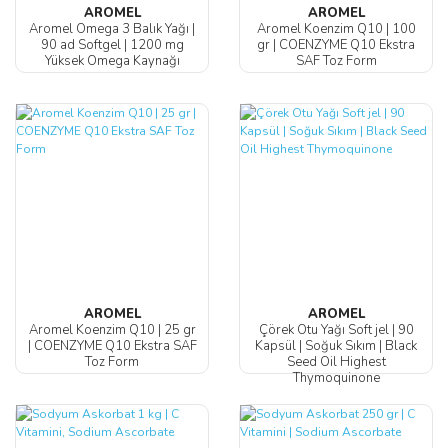
AROMEL
AROMEL
Aromel Omega 3 Balık Yağı |
Aromel Koenzim Q10 | 100
90 ad Softgel | ‎1200 mg
gr | ‎COENZYME Q10 Ekstra
Yüksek Omega Kaynağı
SAF Toz Form
AROMEL
AROMEL
Aromel Koenzim Q10 | 25 gr
Çörek Otu Yağı Soft jel | 90
| ‎COENZYME Q10 Ekstra SAF
Kapsül | Soğuk Sıkım | Black
Toz Form
Seed Oil Highest
Thymoquinone