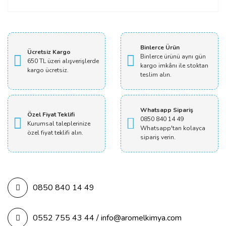
Kullanım Şekli ve Dozaj Hakkında
Bilgi Talep
Binlerce Ürün
İyi Çalışmalar,
Ücretsiz Kargo
Binlerce ürünü aynı gün
Sitenizden Magnezyum Taurat aldım. Kullanım şekli ve
650 TL üzeri alışverişlerde
kargo imkânı ile stoktan
dozaj hakkında bilgi verebilir misiniz?
kargo ücretsiz.
teslim alın.
Teşekkürler
AYŞIL AZIRCI | 08/08/2023
Whatsapp Sipariş
Özel Fiyat Teklifi
0850 840 14 49
Kurumsal taleplerinize
Whatsapp'tan kolayca
Yorum Yaz
özel fiyat teklifi alın.
sipariş verin.
0850 840 14 49
0552 755 43 44 / info@aromelkimya.com