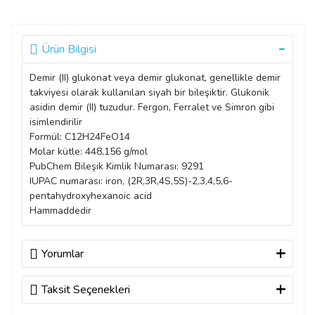
Ürün Bilgisi
Demir (II) glukonat veya demir glukonat, genellikle demir
takviyesi olarak kullanılan siyah bir bileşiktir. Glukonik
asidin demir (II) tuzudur. Fergon, Ferralet ve Simron gibi
isimlendirilir
Formül: C12H24FeO14
Molar kütle: 448,156 g/mol
PubChem Bileşik Kimlik Numarası: 9291
IUPAC numarası: iron, (2R,3R,4S,5S)-2,3,4,5,6-
pentahydroxyhexanoic acid
Hammaddedir
Yorumlar
Taksit Seçenekleri
Bu ürüne ilk yorumu siz yapın!