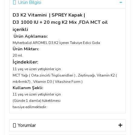
Ürün Bilgisi
D3 K2 Vitamini | SPREY Kapak |
D3 1000 IU + 20 mcg K2 Mix ,FDA MCT oil
içerikli
Ürün Açıklaması:
Myherbalid AROMEL D3,K2 İçeren Takviye Edici Gıda
Ürün Miktarı:
20 ml
İçindekiler:
11 yaş ve üzeri yetişkinler için
MCT Yağı (
Orta zincirli Trigliseridleri ) , Zeytinyağı, Vitamin K2 (
mk4+mk7) , Vitamin D3 ( Vitashine Form )
Kullanım Şekli:
11 yaş ve üzeri yetişkinler için
(Günde 1 damla) tüketilmesi
tavsiye edilmektedir.
Yorumlar