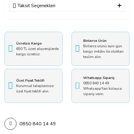
Taksit Seçenekleri
Bu ürüne ilk yorumu siz yapın!
Yorum Yaz
Binlerce Ürün
Ücretsiz Kargo
Binlerce ürünü aynı gün
650 TL üzeri alışverişlerde
kargo imkânı ile stoktan
kargo ücretsiz.
teslim alın.
Whatsapp Sipariş
Özel Fiyat Teklifi
0850 840 14 49
Kurumsal taleplerinize
Whatsapp'tan kolayca
özel fiyat teklifi alın.
sipariş verin.
0850 840 14 49