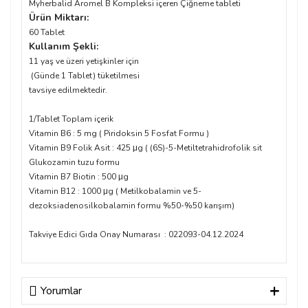
Myherbalid Aromel B Kompleksi içeren Çiğneme tableti
Ürün Miktarı:
60 Tablet
Kullanım Şekli:
11 yaş ve üzeri yetişkinler için
(Günde 1 Tablet) tüketilmesi
tavsiye edilmektedir.
1/Tablet Toplam içerik
Vitamin B6 : 5 mg ( Piridoksin 5 Fosfat Formu )
Vitamin B9 Folik Asit : 425 μg ( (6S)-5-Metiltetrahidrofolik sit
Glukozamin tuzu formu
Vitamin B7 Biotin : 500 μg
Vitamin B12 : 1000 μg ( Metilkobalamin ve 5-
dezoksiadenosilkobalamin formu %50-%50 karışım)
Takviye Edici Gıda Onay Numarası : 022093-04.12.2024
Yorumlar