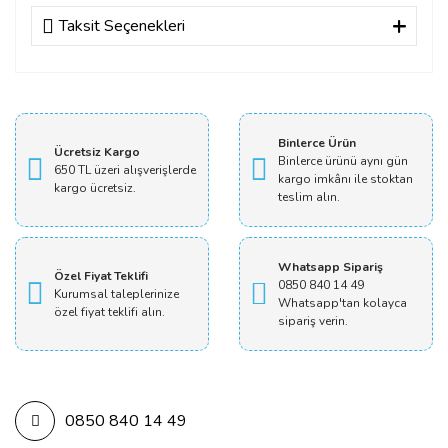
Taksit Seçenekleri
Bu ürüne ilk yorumu siz yapın!
Yorum Yaz
Binlerce Ürün
Ücretsiz Kargo
Binlerce ürünü aynı gün
650 TL üzeri alışverişlerde
kargo imkânı ile stoktan
kargo ücretsiz.
teslim alın.
Whatsapp Sipariş
Özel Fiyat Teklifi
0850 840 14 49
Kurumsal taleplerinize
Whatsapp'tan kolayca
özel fiyat teklifi alın.
sipariş verin.
0850 840 14 49