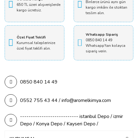
Binlerce ürünü aynı gün
650 TL üzeri alışverişlerde
kargo imkânı ile stoktan
kargo ücretsiz.
teslim alın.
Whatsapp Sipariş
Özel Fiyat Teklifi
0850 840 14 49
Kurumsal taleplerinize
Whatsapp'tan kolayca
özel fiyat teklifi alın.
sipariş verin.
0850 840 14 49
0552 755 43 44 / info@aromelkimya.com
--------------------------- istanbul Depo / izmir
Depo / Konya Depo / Kayseri Depo /