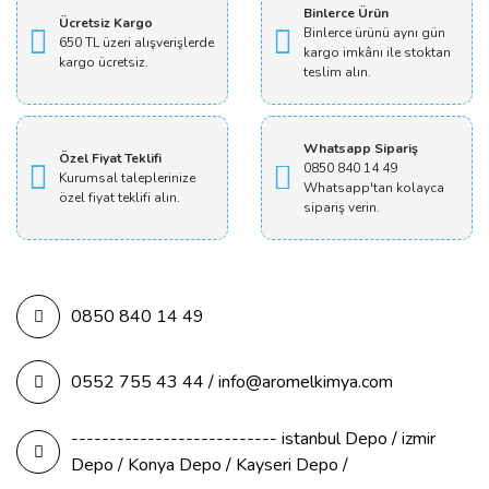
Binlerce Ürün
Ücretsiz Kargo
Binlerce ürünü aynı gün
650 TL üzeri alışverişlerde
kargo imkânı ile stoktan
kargo ücretsiz.
teslim alın.
Whatsapp Sipariş
Özel Fiyat Teklifi
0850 840 14 49
Kurumsal taleplerinize
Whatsapp'tan kolayca
özel fiyat teklifi alın.
sipariş verin.
0850 840 14 49
0552 755 43 44 / info@aromelkimya.com
--------------------------- istanbul Depo / izmir
Depo / Konya Depo / Kayseri Depo /