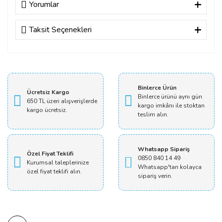
Yorumlar
Taksit Seçenekleri
Bu ürüne ilk yorumu siz yapın!
Yorum Yaz
Binlerce Ürün
Ücretsiz Kargo
Binlerce ürünü aynı gün
650 TL üzeri alışverişlerde
kargo imkânı ile stoktan
kargo ücretsiz.
teslim alın.
Whatsapp Sipariş
Özel Fiyat Teklifi
0850 840 14 49
Kurumsal taleplerinize
Whatsapp'tan kolayca
özel fiyat teklifi alın.
sipariş verin.