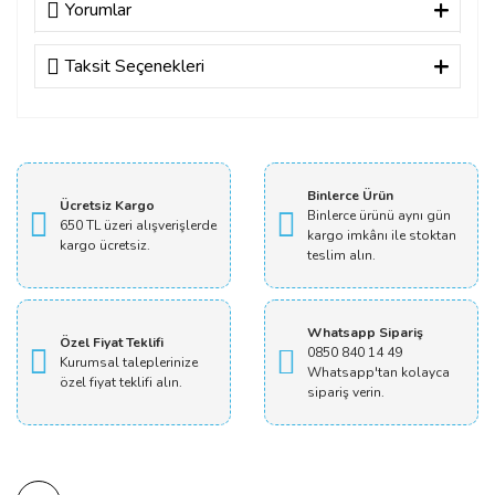
Yorumlar
Taksit Seçenekleri
Bu ürüne ilk yorumu siz yapın!
Yorum Yaz
Binlerce Ürün
Ücretsiz Kargo
Binlerce ürünü aynı gün
650 TL üzeri alışverişlerde
kargo imkânı ile stoktan
kargo ücretsiz.
teslim alın.
Whatsapp Sipariş
Özel Fiyat Teklifi
0850 840 14 49
Kurumsal taleplerinize
Whatsapp'tan kolayca
özel fiyat teklifi alın.
sipariş verin.