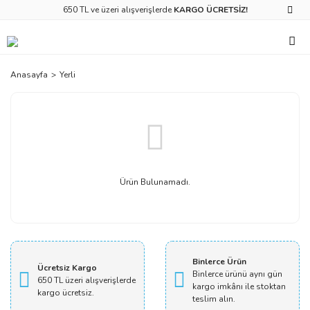
650 TL ve üzeri alışverişlerde
KARGO ÜCRETSİZ!
Anasayfa
Yerli
Ürün Bulunamadı.
Binlerce Ürün
Ücretsiz Kargo
Binlerce ürünü aynı gün
650 TL üzeri alışverişlerde
kargo imkânı ile stoktan
kargo ücretsiz.
teslim alın.