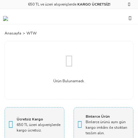
650 TL ve üzeri alışverişlerde
KARGO ÜCRETSİZ!
Anasayfa
WTW
Ürün Bulunamadı.
Binlerce Ürün
Ücretsiz Kargo
Binlerce ürünü aynı gün
650 TL üzeri alışverişlerde
kargo imkânı ile stoktan
kargo ücretsiz.
teslim alın.