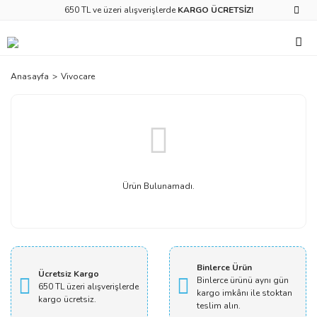
650 TL ve üzeri alışverişlerde
KARGO ÜCRETSİZ!
Anasayfa
Vivocare
Ürün Bulunamadı.
Binlerce Ürün
Ücretsiz Kargo
Binlerce ürünü aynı gün
650 TL üzeri alışverişlerde
kargo imkânı ile stoktan
kargo ücretsiz.
teslim alın.