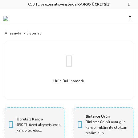
650 TL ve üzeri alışverişlerde
KARGO ÜCRETSİZ!
Anasayfa
visomat
Ürün Bulunamadı.
Binlerce Ürün
Ücretsiz Kargo
Binlerce ürünü aynı gün
650 TL üzeri alışverişlerde
kargo imkânı ile stoktan
kargo ücretsiz.
teslim alın.