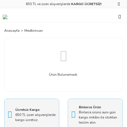
650 TL ve üzeri alışverişlerde
KARGO ÜCRETSİZ!
Anasayfa
Medkimsan
Ürün Bulunamadı.
Binlerce Ürün
Ücretsiz Kargo
Binlerce ürünü aynı gün
650 TL üzeri alışverişlerde
kargo imkânı ile stoktan
kargo ücretsiz.
teslim alın.