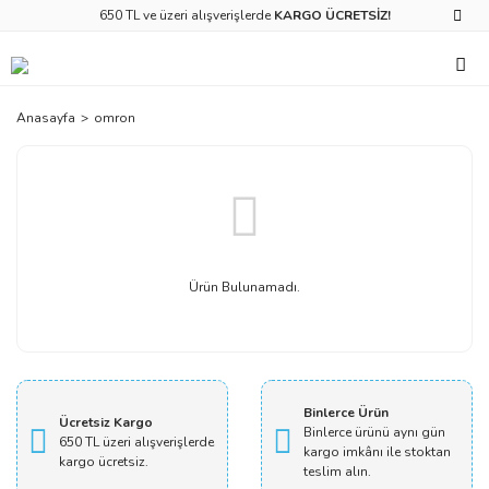
650 TL ve üzeri alışverişlerde
KARGO ÜCRETSİZ!
Anasayfa
omron
Ürün Bulunamadı.
Binlerce Ürün
Ücretsiz Kargo
Binlerce ürünü aynı gün
650 TL üzeri alışverişlerde
kargo imkânı ile stoktan
kargo ücretsiz.
teslim alın.