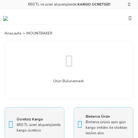
650 TL ve üzeri alışverişlerde
KARGO ÜCRETSİZ!
Anasayfa
MOUNTBAKER
Ürün Bulunamadı.
Binlerce Ürün
Ücretsiz Kargo
Binlerce ürünü aynı gün
650 TL üzeri alışverişlerde
kargo imkânı ile stoktan
kargo ücretsiz.
teslim alın.