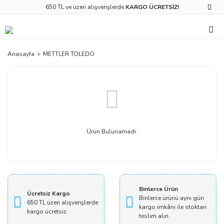
650 TL ve üzeri alışverişlerde
KARGO ÜCRETSİZ!
Anasayfa
METTLER TOLEDO
Ürün Bulunamadı.
Binlerce Ürün
Ücretsiz Kargo
Binlerce ürünü aynı gün
650 TL üzeri alışverişlerde
kargo imkânı ile stoktan
kargo ücretsiz.
teslim alın.