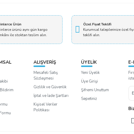
inlerce Ürün
Özel Fiyat Teklifi
inlerce ürünü aynı gün kargo
Kurumsal taleplerinize özel fiy
mkânı ile stoktan teslim alın.
teklifi alın.
MSAL
ALIŞVERİŞ
ÜYELİK
E-
Mesafeli Satış
Yeni Üyelik
Fır
Sözleşmesi
ist
akibi
Üye Girişi
Gizlilik ve Güvenlik
Bildirim
Şifremi Unuttum
İptal ve İade Şartları
Sepetiniz
Formu
Kişisel Veriler
Bi
Politikası
m Formu