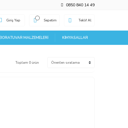
0850 840 14 49
Giriş Yap
Sepetim
Teklif Al
BORATUVAR MALZEMELERI
KIMYASALLAR
Toplam 0 ürün