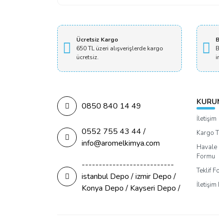
Ücretsiz Kargo
B
650 TL üzeri alışverişlerde kargo
B
ücretsiz.
i
KURU
0850 840 14 49
İletişim
0552 755 43 44 /
Kargo T
info@aromelkimya.com
Havale 
Formu
---------------------------
Teklif 
istanbul Depo / izmir Depo /
İletişi
Konya Depo / Kayseri Depo /