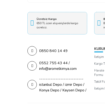
Ücretsiz Kargo
B
650 TL üzeri alışverişlerde kargo
B
ücretsiz.
i
KURU
0850 840 14 49
İletişim
0552 755 43 44 /
Kargo T
info@aromelkimya.com
Havale 
Formu
---------------------------
Teklif 
istanbul Depo / izmir Depo /
İletişi
Konya Depo / Kayseri Depo /