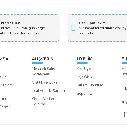
inlerce Ürün
Özel Fiyat Teklifi
inlerce ürünü aynı gün kargo
Kurumsal taleplerinize özel fiy
mkânı ile stoktan teslim alın.
teklifi alın.
MSAL
ALIŞVERİŞ
ÜYELİK
E-
Mesafeli Satış
Yeni Üyelik
Fır
Sözleşmesi
ist
akibi
Üye Girişi
Gizlilik ve Güvenlik
Bildirim
Şifremi Unuttum
İptal ve İade Şartları
Sepetiniz
Formu
Kişisel Veriler
Bi
Politikası
m Formu