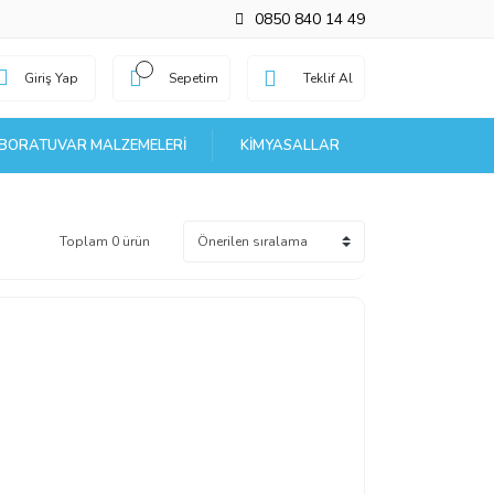
0850 840 14 49
Giriş Yap
Sepetim
Teklif Al
BORATUVAR MALZEMELERI
KIMYASALLAR
Toplam 0 ürün