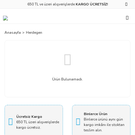
650 TL ve üzeri alışverişlerde
KARGO ÜCRETSİZ!
Anasayfa
Herdegen
Ürün Bulunamadı.
Binlerce Ürün
Ücretsiz Kargo
Binlerce ürünü aynı gün
650 TL üzeri alışverişlerde
kargo imkânı ile stoktan
kargo ücretsiz.
teslim alın.