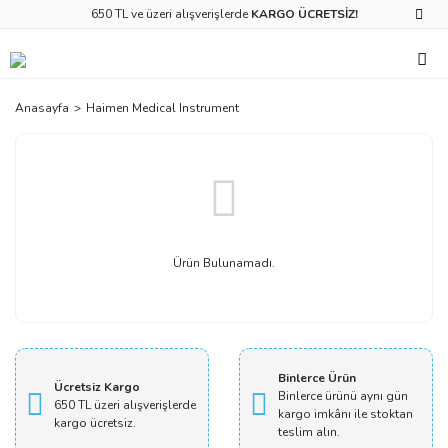
650 TL ve üzeri alışverişlerde
KARGO ÜCRETSİZ!
Anasayfa
Haimen Medical Instrument
Ürün Bulunamadı.
Binlerce Ürün
Ücretsiz Kargo
Binlerce ürünü aynı gün
650 TL üzeri alışverişlerde
kargo imkânı ile stoktan
kargo ücretsiz.
teslim alın.