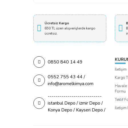
Ücretsiz Kargo
B
650 TL üzeri alışverişlerde kargo
B
ücretsiz.
i
KURU
0850 840 14 49
İletişim
0552 755 43 44 /
Kargo T
info@aromelkimya.com
Havale 
Formu
---------------------------
Teklif 
istanbul Depo / izmir Depo /
İletişi
Konya Depo / Kayseri Depo /