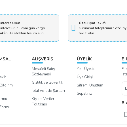
inlerce Ürün
Özel Fiyat Teklifi
inlerce ürünü aynı gün kargo
Kurumsal taleplerinize özel fiy
mkânı ile stoktan teslim alın.
teklifi alın.
MSAL
ALIŞVERİŞ
ÜYELİK
E-
Mesafeli Satış
Yeni Üyelik
Fır
Sözleşmesi
ist
akibi
Üye Girişi
Gizlilik ve Güvenlik
Bildirim
Şifremi Unuttum
İptal ve İade Şartları
Sepetiniz
Formu
Kişisel Veriler
Bi
Politikası
m Formu