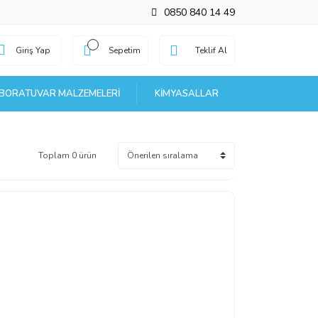
0850 840 14 49
Giriş Yap
Sepetim
Teklif Al
BORATUVAR MALZEMELERI
KIMYASALLAR
Toplam 0 ürün