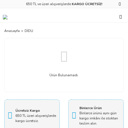
650 TL ve üzeri alışverişlerde
KARGO ÜCRETSİZ!
Anasayfa
DİDU
Ürün Bulunamadı.
Binlerce Ürün
Ücretsiz Kargo
Binlerce ürünü aynı gün
650 TL üzeri alışverişlerde
kargo imkânı ile stoktan
kargo ücretsiz.
teslim alın.