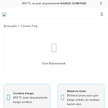
650 TL ve üzeri alışverişlerde
KARGO ÜCRETSİZ!
Anasayfa
Cosmic Fog
Ürün Bulunamadı.
Binlerce Ürün
Ücretsiz Kargo
Binlerce ürünü aynı gün
650 TL üzeri alışverişlerde
kargo imkânı ile stoktan
kargo ücretsiz.
teslim alın.