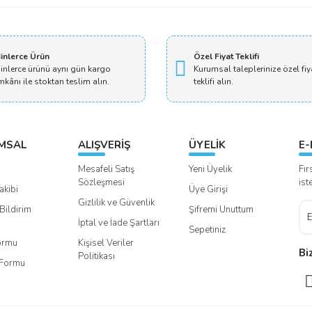
inlerce Ürün
Özel Fiyat Teklifi
inlerce ürünü aynı gün kargo
Kurumsal taleplerinize özel fiy
mkânı ile stoktan teslim alın.
teklifi alın.
MSAL
ALIŞVERİŞ
ÜYELİK
E-
Mesafeli Satış
Yeni Üyelik
Fır
Sözleşmesi
ist
akibi
Üye Girişi
Gizlilik ve Güvenlik
Bildirim
Şifremi Unuttum
İptal ve İade Şartları
Sepetiniz
Formu
Kişisel Veriler
Bi
Politikası
m Formu