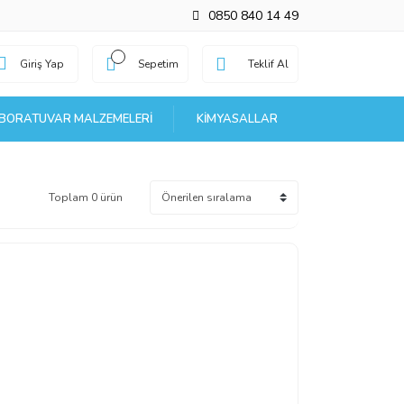
0850 840 14 49
Giriş Yap
Sepetim
Teklif Al
BORATUVAR MALZEMELERI
KIMYASALLAR
Toplam 0 ürün