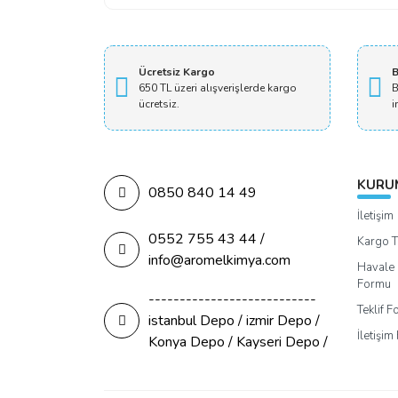
Ücretsiz Kargo
B
650 TL üzeri alışverişlerde kargo
B
ücretsiz.
i
KURU
0850 840 14 49
İletişim
0552 755 43 44 /
Kargo T
info@aromelkimya.com
Havale 
Formu
---------------------------
Teklif 
istanbul Depo / izmir Depo /
İletişi
Konya Depo / Kayseri Depo /