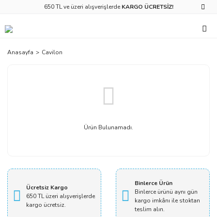
650 TL ve üzeri alışverişlerde
KARGO ÜCRETSİZ!
Anasayfa
Cavilon
Ürün Bulunamadı.
Binlerce Ürün
Ücretsiz Kargo
Binlerce ürünü aynı gün
650 TL üzeri alışverişlerde
kargo imkânı ile stoktan
kargo ücretsiz.
teslim alın.