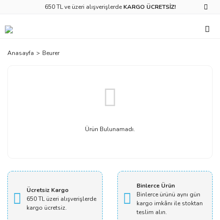
650 TL ve üzeri alışverişlerde
KARGO ÜCRETSİZ!
Anasayfa
Beurer
Ürün Bulunamadı.
Binlerce Ürün
Ücretsiz Kargo
Binlerce ürünü aynı gün
650 TL üzeri alışverişlerde
kargo imkânı ile stoktan
kargo ücretsiz.
teslim alın.