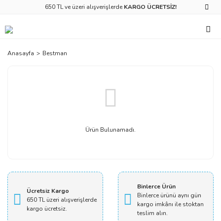
650 TL ve üzeri alışverişlerde
KARGO ÜCRETSİZ!
Anasayfa
Bestman
Ürün Bulunamadı.
Binlerce Ürün
Ücretsiz Kargo
Binlerce ürünü aynı gün
650 TL üzeri alışverişlerde
kargo imkânı ile stoktan
kargo ücretsiz.
teslim alın.